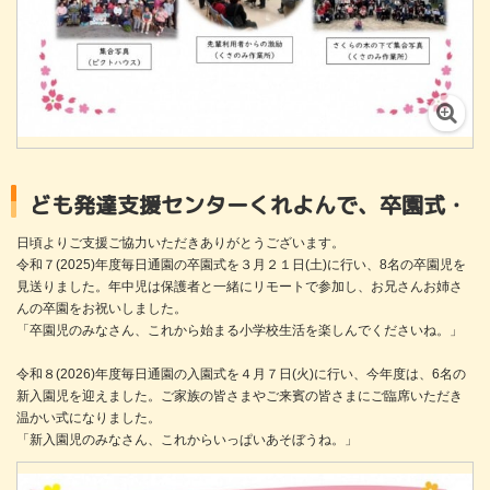
援センターくれよんで、卒園式・入園式を開催しま
日頃よりご支援ご協力いただきありがとうございます。
令和７(2025)年度毎日通園の卒園式を３月２１日(土)に行い、8名の卒園児を
見送りました。年中児は保護者と一緒にリモートで参加し、お兄さんお姉さ
んの卒園をお祝いしました。
「卒園児のみなさん、これから始まる小学校生活を楽しんでくださいね。」
令和８(2026)年度毎日通園の入園式を４月７日(火)に行い、今年度は、6名の
新入園児を迎えました。ご家族の皆さまやご来賓の皆さまにご臨席いただき
温かい式になりました。
「新入園児のみなさん、これからいっぱいあそぼうね。」