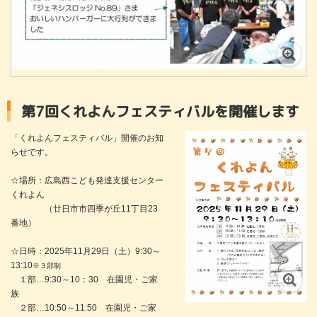
第7回くれよんフェスティバルを開催します
「くれよんフェスティバル」開催のお知
らせです。
☆場所：広島西こども発達支援センター
くれよん
（廿日市市四季が丘11丁目23
番地）
☆日時：2025年11月29日（土）9:30～
13:10
※３部制
１部…9:30～10：30 在園児・ご家
族
２部…10:50～11:50 在園児・ご家