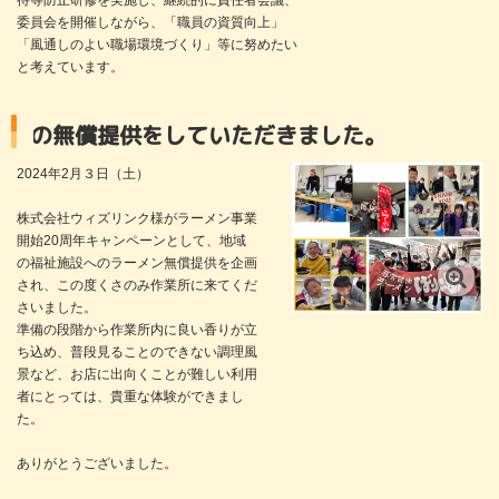
待等防止研修を実施し、継続的に責任者会議、
委員会を開催しながら、「職員の資質向上」
「風通しのよい職場環境づくり」等に努めたい
と考えています。
をしていただきました。
2024年2月３日（土）
株式会社ウィズリンク様がラーメン事業
開始20周年キャンペーンとして、地域
の福祉施設へのラーメン無償提供を企画
され、この度くさのみ作業所に来てくだ
さいました。
準備の段階から作業所内に良い香りが立
ち込め、普段見ることのできない調理風
景など、お店に出向くことが難しい利用
者にとっては、貴重な体験ができまし
た。
ありがとうございました。