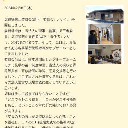
2024年2月8日(木)
虐待等防止委員会(以下「委員会」という。)を
開催しました。
委員構成は、当法人の理事・監事、第三者委
員、虐待等防止責任者(以下「責任者」とい
う。)の代表の7名です。そして、当日は、責任
者である各事業所管理者等がオブザーバーとし
て参加しました。
委員会当日は、昨年度開所したグループホーム
モナミ見学の後、制度学習、当法人の現状と課
題等共有、研修計画の確認、意見交換等を行い
ました。ここで出された貴重な意見は、これか
らの法人運営や現場実践に生かしていきたいと
思います。
虐待は決して起きてはならないことですが、
「どこでも起こり得る」「自分が起こす可能性
もある」ということを常に肝に銘じておく必要
があります。
「支援の力の向上が虐待防止につながる」こと
を重視し、日々のOJT(現場実践での指導)や虐