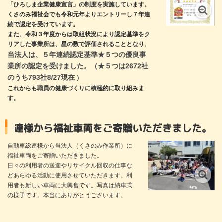
「ひろしま企業健康宣言」の制度を実施しています。
くさのみ福祉会でも令和元年よりエントリーし７年連
続で認定を受けています。
また、令和３年度からは取組状況により認定基準をク
リアした事業所は、星の数で評価されることとなり、
当法人は、５年連続認定基準★５つの優良事
業所の認定を受けました。（★５つは2672社
のうち793社8/27現在
）
これからも職員の健康づくりに積極的に取り組みま
す。
祉車両をご寄贈いただきました。
自動車総連様から当法人（くさのみ作業所）に
福祉車両をご寄贈いただきました。
日々の利用者の送迎やリサイクル回収の仕事な
どあらゆる活動に使用させていただきます。利
用者も新しい車両に大興奮です。写真は納車式
の様子です。本当にありがとうございます。