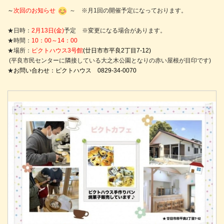
～
次回のお知らせ
～ ※月1回の開催予定になっております。
★日時：
2月13日(金)
予定 ※変更になる場合があります。
★時間：
10：00～14：00
★場所：
ピクトハウス3号館
(廿日市市平良2丁目7-12)
(平良市民センターに隣接している大之木公園となりの赤い屋根が目印です)
★
お問い合わせ：ピクトハウス 0829-34-0070