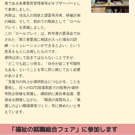
者である各事業所管理者等がオブザーバーとし
て参加しました。
内容は、当法人の現状と課題等共有、研修計画
の確認、そして、初めての取組として「ロール
プレイ」を実施しました。
この「ロールプレイ」は、昨年度の委員会で出
された「第三者委員に相談が入った場合の訓
練・シミュレーションができるとよい」という
意見をもとに企画したものです。
虐待は決して起きてはならないことですが、
「どこでも起こり得る」「自分が起こす可能性
もある」ということを常に肝に銘じておく必要
があります。
「支援力の向上が虐待防止につながる」ことを
重視し、日々のOJT(現場実践での指導)や虐待
等防止研修を実施し、継続的に責任者会議、委
員会を開催しながら、「職員の資質向上」「風
通しのよい職場環境づくり」等に努めたいと考
えています。
「福祉の就職総合フェア」に参加します