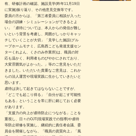
有、研修計画の確認、施設見学(昨年11月19日
に実施)振り返り、その他意見交換等です。
委員の方からは、「第三者委員に相談が入った
場合の訓練・シミュレーションができるとよ
い」「虐待については、本人からの発信が難し
いという背景を考慮し、周囲がしっかりキャッ
チしていくことが大切」「見学した施設(グル
ープホームモナミ、広島西こども発達支援セン
ターくれよん、くさのみ作業所)は、職員の対
応も温かく、利用者ものびやかにされており、
大変雰囲気がよかった。」等のご意見をいただ
きました。いただいた貴重なご意見は、これか
らの法人運営や現場実践に生かしていきたいと
思います。
虐待は決して起きてはならないことですが、
「どこでも起こり得る」「自分が起こす可能性
もある」ということを常に肝に銘じておく必要
があります。
「支援力の向上が虐待防止につながる」ことを
重視し、日々のOJT(現場実践での指導)や虐待
等防止研修を実施し、継続的に責任者会議、委
員会を開催しながら、「職員の資質向上」「風