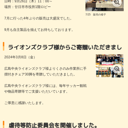
日時：9月26日（木）11：00～
場所：廿日市市役所1階ロビー
7/25 販売の様子
7月に行った4年ぶりの販売は大盛況でした。
9月も自主製品を揃えてお待ちしております。
クラブ様からご寄贈いただきました。
2024年3月8日（金）
広島中央ライオンズクラブ様よりくさのみ作業所に手
摺付きチェア30脚を寄贈していただきました。
広島中央ライオンズクラブ様には、毎年サッカー観戦
や物品寄贈等でご支援いただいています。
ご厚意に感謝いたします。
虐待等防止委員会を開催しました。