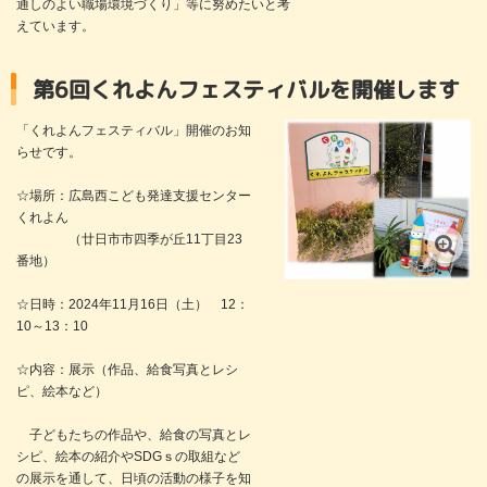
通しのよい職場環境づくり」等に努めたいと考
えています。
第6回くれよんフェスティバルを開催します
「くれよんフェスティバル」開催のお知
らせです。
☆場所：広島西こども発達支援センター
くれよん
（廿日市市四季が丘11丁目23
番地）
☆日時：2024年11月16日（土） 12：
10～13：10
☆内容：展示（作品、給食写真とレシ
ピ、絵本など）
子どもたちの作品や、給食の写真とレ
シピ、絵本の紹介やSDGｓの取組など
の展示を通して、日頃の活動の様子を知