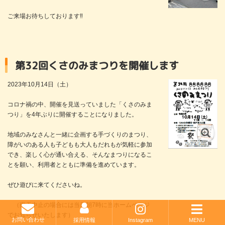
ご来場お待ちしております‼
第32回くさのみまつりを開催します
2023年10月14日（土）
コロナ禍の中、開催を見送っていました「くさのみま
つり」を4年ぶりに開催することになりました。
地域のみなさんと一緒に企画する手づくりのまつり、
障がいのある人も子どもも大人もだれもが気軽に参加
でき、楽しく心が通い合える、そんなまつりになるこ
とを願い、利用者とともに準備を進めています。
ぜひ遊びに来てくださいね。
（雨天中止の場合には当日朝7時に当ホームページ
でお知らせいたします）
{__("採用情報")}
{__("お問い合わせ")}
{__("Insta
{__
お問い合わせ
採用情報
Instagram
MENU