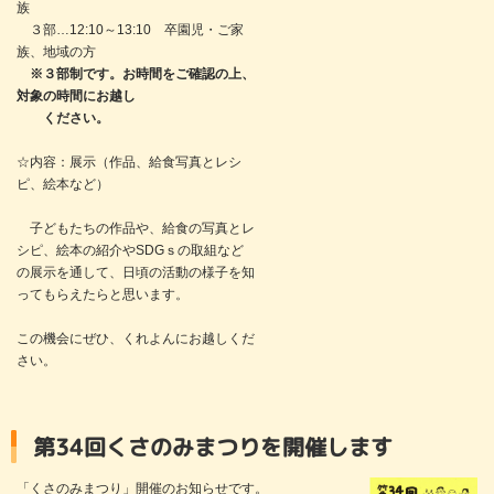
族
３部…12:10～13:10 卒園児・ご家
族、地域の方
※３部制です。お時間をご確認の上、
対象の時間にお越し
ください。
☆内容：展示（作品、給食写真とレシ
ピ、絵本など）
子どもたちの作品や、給食の写真とレ
シピ、絵本の紹介やSDGｓの取組など
の展示を通して、日頃の活動の様子を知
ってもらえたらと思います。
この機会にぜひ、くれよんにお越しくだ
さい。
第34回くさのみまつりを開催します
「くさのみまつり」開催のお知らせです。